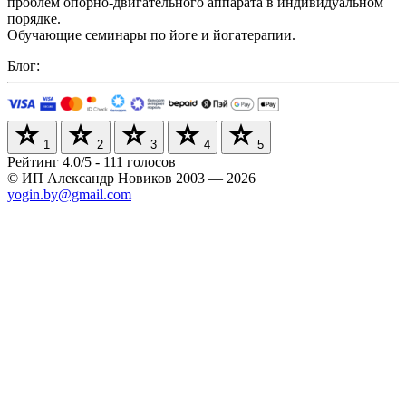
проблем опорно-двигательного аппарата в индивидуальном
порядке.
Обучающие семинары по йоге и йогатерапии.
Блог:
1
2
3
4
5
Рейтинг
4.0
/
5
-
111
голосов
© ИП Александр Новиков 2003 — 2026
yogin.by@gmail.com