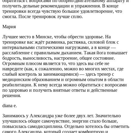
обратиться с вопросами по опорно-двигательному аппарату и
получить дельные рекомендации и упражнения. В конце
тренировки всегда чувствую большое удовлетворение, что
смогла. После тренировок лучше сплю.
Мария
Лучшее место в Минске, чтобы обрести здоровье. На
тренировке вас ждёт разминка, растяжка, силовой блок с
интервальными статическими нагрузками, а в конце —
расслабление с правильным дыханием. Такая йога повышает
бодрость, выносливость, настроение, общее состояние.
Огромным плюсом является то, что здесь вы себе не
навредите (как, к сожалению, можно во многих местах, где
слабый контроль за занимающимися) — здесь тренер с
медицинским образованием и огромным опытом в области
реабилитации. К нему всегда можно обратиться с вопросами
по здоровью и получить внятные ответы и действенные
решения.
diana e.
Занимаюсь у Александра уже более двух лет. Значительно
улучшилось общее самочувствие, энергии стало больше,
повысилась самодисциплина. Отдельно хотелось бы отметить
самого Александра, который создает комфортную и