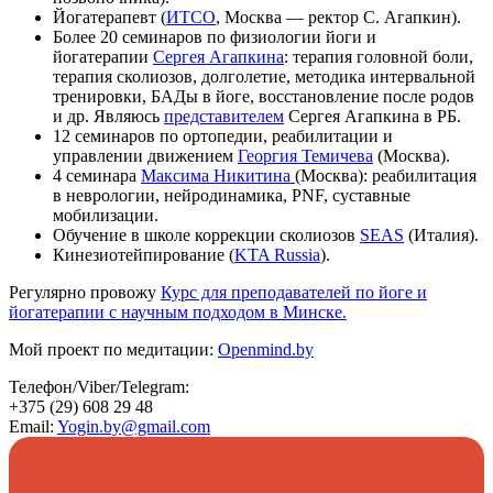
Йогатерапевт (
ИТСО
, Москва — ректор С. Агапкин).
Более 20 семинаров по физиологии йоги и
йогатерапии
Сергея Агапкина
: терапия головной боли,
терапия сколиозов, долголетие, методика интервальной
тренировки, БАДы в йоге, восстановление после родов
и др. Являюсь
представителем
Сергея Агапкина в РБ.
12 семинаров по ортопедии, реабилитации и
управлении движением
Георгия Темичева
(Москва).
4 семинара
Максима Никитина
(Москва): реабилитация
в неврологии, нейродинамика, PNF, суставные
мобилизации.
Обучение в школе коррекции сколиозов
SEAS
(Италия).
Кинезиотейпирование (
KTA Russia
).
Регулярно провожу
Курс для преподавателей по йоге и
йогатерапии с научным подходом в Минске.
Мой проект по медитации:
Openmind.by
Телефон/Viber/Telegram:
+375 (29) 608 29 48
Email:
Yogin.by@gmail.com