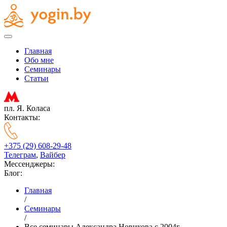
Главная
Обо мне
Семинары
Статьи
пл. Я. Коласа
Контакты:
+375 (29) 608-29-48
Телеграм
,
Вайбер
Мессенджеры:
Блог:
Главная
/
Семинары
/
Все семинары Александра Новикова с 2004г