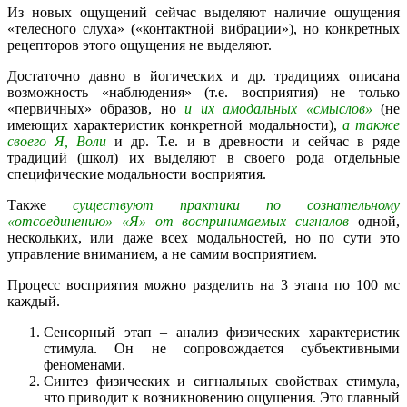
Из новых ощущений сейчас выделяют наличие ощущения
«телесного слуха» («контактной вибрации»), но конкретных
рецепторов этого ощущения не выделяют.
Достаточно давно в йогических и др. традициях описана
возможность «наблюдения» (т.е. восприятия) не только
«первичных» образов, но
и их амодальных «смыслов»
(не
имеющих характеристик конкретной модальности),
а также
своего Я, Воли
и др. Т.е. и в древности и сейчас в ряде
традиций (школ) их выделяют в своего рода отдельные
специфические модальности восприятия.
Также
существуют практики по сознательному
«отсоединению» «Я» от воспринимаемых сигналов
одной,
нескольких, или даже всех модальностей, но по сути это
управление вниманием, а не самим восприятием.
Процесс восприятия можно разделить на 3 этапа по 100 мс
каждый.
Сенсорный этап – анализ физических характеристик
стимула. Он не сопровождается субъективными
феноменами.
Синтез физических и сигнальных свойствах стимула,
что приводит к возникновению ощущения. Это главный