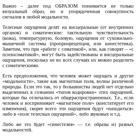
Важно – далее под ОБРАЗОМ понимается не только
визуальный образ, но и упорядоченная совокупность
сигналов в любой модальности.
Телесные ощущения делят на висцеральные (от внутренних
органов) и соматические: тактильную чувствительность
(кожа), температурную, болевую, ощущения от сухожильно-
мышечной системы (проприорецепция, или кинестетика).
Заметим, что при «работе с соматикой», или, как говорят – «с
психосоматикой», могут быть задействованы и висцеральные
ощущения, поскольку не во всех случаях их можно разделить
с соматическими.
Есть предположения, что человек может ощущать и другие
«модальности», такие как магнитные поля, волны различной
природы. Если это так, то у большинства людей нет отдельно
выделенных в сознании «типов кодировки» этих ощущений,
которые бы отличались от общераспространенных. Т.е., если
человек и воспринимает «магнитное поле» (констатирует его
изменения), скорее всего эти ощущения будут «находиться»
либо в «поле телесных ощущений», либо звуковых и т.д.
Либо же это будет «синестезия» — т.е. образы из разных
модальностей.