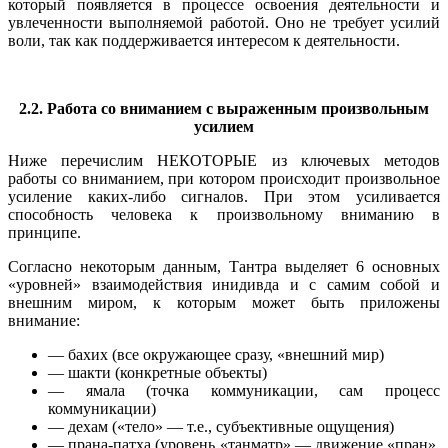
который появляется в процессе освоения деятельности и
увлеченности выполняемой работой. Оно не требует усилий
воли, так как поддерживается интересом к деятельности.
2.2. Работа со вниманием с выраженным произвольным
усилием
Ниже перечислим НЕКОТОРЫЕ из ключевых методов
работы со вниманием, при котором происходит произвольное
усиление каких-либо сигналов. При этом усиливается
способность человека к произвольному вниманию в
принципе.
Согласно некоторым данным, Тантра выделяет 6 основных
«уровней» взаимодействия инидивда и с самим собой и
внешним миром, к которым может быть приложены
внимание:
— бахих (все окружающее сразу, «внешний мир)
— шакти (конкретные объекты)
— ямала (точка коммуникации, сам процесс
коммуникации)
— дехам («тело» — т.е., субъективные ощущения)
— прана-патха (уровень «танматр» — движение «пран»,