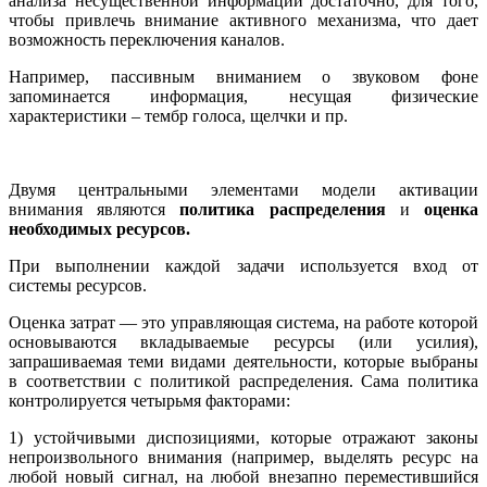
анализа несущественной информации достаточно, для того,
чтобы привлечь внимание активного механизма, что дает
возможность переключения каналов.
Например, пассивным вниманием о звуковом фоне
запоминается информация, несущая физические
характеристики – тембр голоса, щелчки и пр.
Двумя центральными элементами модели активации
внимания являются
политика распределения
и
оценка
необходимых ресурсов.
При вы­полнении каждой задачи используется вход от
системы ресурсов.
Оценка затрат — это управляющая система, на работе которой
основываются вкладывае­мые ресурсы (или усилия),
запрашиваемая теми видами деятельно­сти, которые выбраны
в соответствии с политикой распределения. Сама политика
контролируется четырьмя факторами:
1) устойчи­выми диспозициями, которые отражают законы
непроизвольного внимания (например, выделять ресурс на
любой новый сигнал, на любой внезапно переместившийся