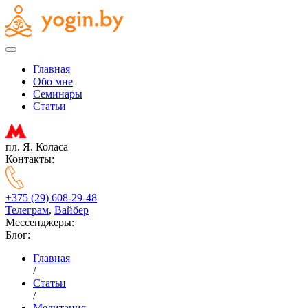
Главная
Обо мне
Семинары
Статьи
пл. Я. Коласа
Контакты:
+375 (29) 608-29-48
Телеграм
,
Вайбер
Мессенджеры:
Блог:
Главная
/
Статьи
/
Медитация