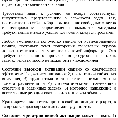
играет сопротивление отвлечению.
Тре­бования задач к усилию не всегда соответствуют
интуитивным пред­ставлениям о сложности задач. Так,
повторение про себя, выбор и выполнение свободных ответов
и тестирование воспроизведения знакомого материала
требуют значительного усилия, хотя они и ка­жутся простыми.
Любой умственный акт жестко зависит от кратковременной
памяти, поскольку темп повторения смысловых образов
должен компенсировать угасание хранимой информации. Это
требует повышенного привлечения ресурсов, и в таких
задачах человек просто не может быть «поспокойней».
Состояние
высокой активации
связано со следующими
эффектами: 1) сужением внимания; 2) повышенной гибкостью
внимания; 3) трудностями в управлении вниманием при
тонком различении и 4) систематическими изменениями
стратегии в раз­личных задачах; 5) моторное напряжение и
вегетативные реакции оказываются выше чем обычно.
Кратковременная память при высокой активации страдает, в
то время как долговременная память улучшается.
Состояние
чрезмерно низкой активации
может вызвать: 1)