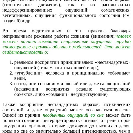
(сознательные движения), так и из расплывчатых
недефференцированных ощущений: соматических,
вегетативных, ощущения функционального состояния (см.
раздел 6) и др.
Во время медитативных и т.п. практик благодаря
непривычным режимам работы сознания (внимания),
человек
может начать замечать непривычные ощущения, трудно
«помещаемые в рамки» обычных модальностей. Это может
свидетельствовать о:
реальном восприятии принципиально «нестандартных»
ощущений (типа магнитных полей и др.),
«углублении» человека в принципиально «обычные»
вещи,
о создании сознанием иллюзий или даже галлюцинаций
(искажении восприятия реально существующих
объектов, либо «создании» несуществующие).
Также восприятие нестандартных образов, психических
состояний и даже ощущений может осознаваться во сне.
Одной из причин
необычных ощущений во сне
может быть
попытка сознания интерпретировать сигналы от рецепторов
внутренних органов, которые «доходят» до высших отделов
коры во сне со значительно большей интенсивностью, чем в