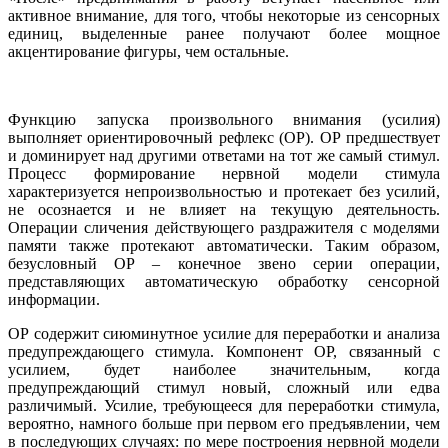
активное внимание, для того, чтобы некоторые из сенсорных
единиц, выделенные ранее получают более мощное
акцентирование фигуры, чем остальные.
Функцию запуска произвольного внимания (усилия)
выполняет ориентировочный рефлекс (ОР). ОР предшествует
и доминирует над другими ответами на тот же самый стимул.
Процесс формирование нервной модели стимула
характеризуется непроизвольностью и протекает без усилий,
не осознается и не влияет на текущую деятельность.
Операции сличения действующего раздражителя с моделями
памяти также протекают автоматически. Таким образом,
безусловный ОР – конечное звено серии операции,
представляющих автоматическую обработку сенсорной
информации.
ОР содержит сиюминутное усилие для переработки и анализа
предуп­реждающего стимула. Компонент ОР, связанный с
усилием, будет наиболее значительным, когда
предупреждающий стимул новый, сложный или едва
различимый. Усилие, требующееся для перера­ботки стимула,
вероятно, намного больше при первом его предъяв­лении, чем
в последующих случаях: по мере построения нервной модели