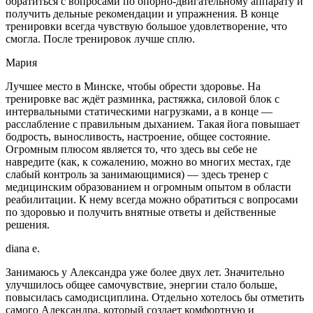
обратиться с вопросами по опорно-двигательному аппарату и
получить дельные рекомендации и упражнения. В конце
тренировки всегда чувствую большое удовлетворение, что
смогла. После тренировок лучше сплю.
Мария
Лучшее место в Минске, чтобы обрести здоровье. На
тренировке вас ждёт разминка, растяжка, силовой блок с
интервальными статическими нагрузками, а в конце —
расслабление с правильным дыханием. Такая йога повышает
бодрость, выносливость, настроение, общее состояние.
Огромным плюсом является то, что здесь вы себе не
навредите (как, к сожалению, можно во многих местах, где
слабый контроль за занимающимися) — здесь тренер с
медицинским образованием и огромным опытом в области
реабилитации. К нему всегда можно обратиться с вопросами
по здоровью и получить внятные ответы и действенные
решения.
diana e.
Занимаюсь у Александра уже более двух лет. Значительно
улучшилось общее самочувствие, энергии стало больше,
повысилась самодисциплина. Отдельно хотелось бы отметить
самого Александра, который создает комфортную и